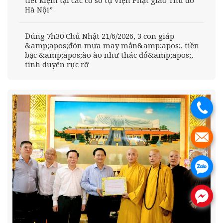
Hà Nội”
Đúng 7h30 Chủ Nhật 21/6/2026, 3 con giáp
&amp;apos;đón mưa may mắn&amp;apos;, tiền
bạc &amp;apos;ào ào như thác đổ&amp;apos;,
tình duyên rực rỡ
.
.
.
.