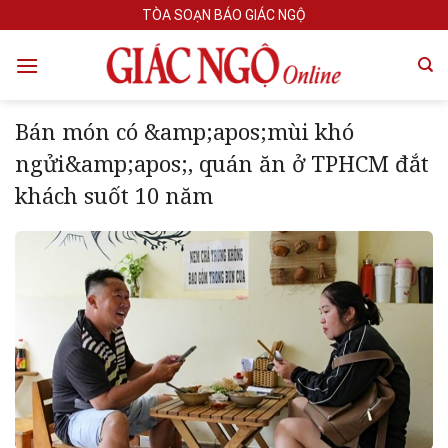
Skip
TÒA SOẠN BÁO GIÁC NGỘ
to
content
Bán món có &amp;apos;mùi khó
ngửi&amp;apos;, quán ăn ở TPHCM đắt
khách suốt 10 năm