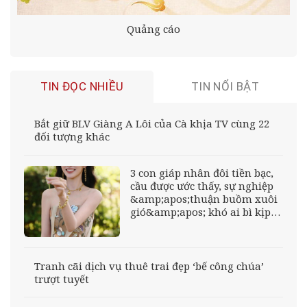
Quảng cáo
TIN ĐỌC NHIỀU
TIN NỔI BẬT
Bắt giữ BLV Giàng A Lôi của Cà khịa TV cùng 22
đối tượng khác
3 con giáp nhân đôi tiền bạc,
cầu được ước thấy, sự nghiệp
&amp;apos;thuận buồm xuôi
gió&amp;apos; khó ai bì kịp
sau ngày 15/7/2026
Tranh cãi dịch vụ thuê trai đẹp ‘bế công chúa’
trượt tuyết