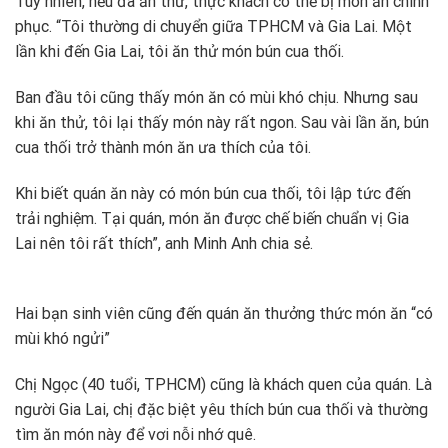
Tuy nhiên, nếu đã ăn thử, thực khách có thể bị món ăn chinh
phục. “Tôi thường di chuyển giữa TPHCM và Gia Lai. Một
lần khi đến Gia Lai, tôi ăn thử món bún cua thối.
Ban đầu tôi cũng thấy món ăn có mùi khó chịu. Nhưng sau
khi ăn thử, tôi lại thấy món này rất ngon. Sau vài lần ăn, bún
cua thối trở thành món ăn ưa thích của tôi.
Khi biết quán ăn này có món bún cua thối, tôi lập tức đến
trải nghiệm. Tại quán, món ăn được chế biến chuẩn vị Gia
Lai nên tôi rất thích”, anh Minh Anh chia sẻ.
Hai bạn sinh viên cũng đến quán ăn thưởng thức món ăn “có
mùi khó ngửi”
Chị Ngọc (40 tuổi, TPHCM) cũng là khách quen của quán. Là
người Gia Lai, chị đặc biệt yêu thích bún cua thối và thường
tìm ăn món này để vơi nỗi nhớ quê.