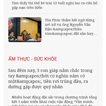
Tìm thấy thi thể bé trai 13 tuổi nghi lao ra cứu bố
gặp nạn trên biển
Tòa Phúc thẩm bất ngờ dừng
xét xử vụ ông Nguyễn Văn
Hậu &amp;apos;thâu
tóm&amp;apos; đất sân bay
Nha Trang
ẨM THỰC - SỨC KHỎE
Sau đêm nay, 3 con giáp nắm chắc trong
tay &amp;apos;thời cơ nghìn năm có
một&amp;apos;, tiền rơi trúng đầu, ra
đường gặp được quý nhân
Nhiều hoạt động đặc sắc trong chương trình tổng
kết 5 năm triển khai cuộc vận động “Văn minh,
tiết kiệm tại các cơ sở tự viện Phật giáo Thủ đô