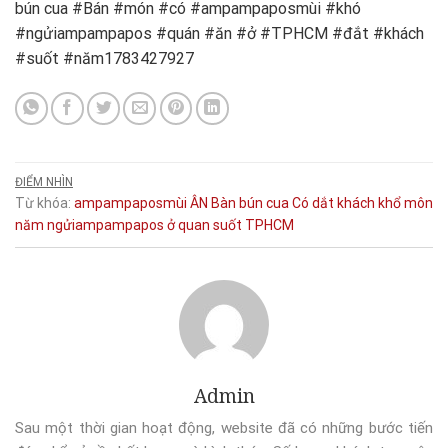
bún cua #Bán #món #có #ampampaposmùi #khó
#ngửiampampapos #quán #ăn #ở #TPHCM #đắt #khách
#suốt #năm1783427927
ĐIỂM NHÌN
Từ khóa:
ampampaposmùi
ÂN
Bàn
bún cua
Có
dắt
khách
khổ
môn
năm
ngửiampampapos
ở
quan
suốt
TPHCM
Admin
Sau một thời gian hoạt động, website đã có những bước tiến