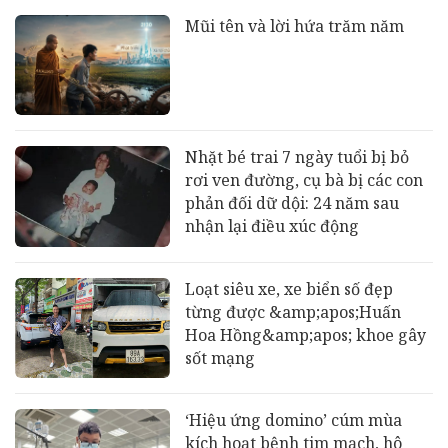
Mũi tên và lời hứa trăm năm
Nhặt bé trai 7 ngày tuổi bị bỏ
rơi ven đường, cụ bà bị các con
phản đối dữ dội: 24 năm sau
nhận lại điều xúc động
Loạt siêu xe, xe biển số đẹp
từng được &amp;apos;Huấn
Hoa Hồng&amp;apos; khoe gây
sốt mạng
‘Hiệu ứng domino’ cúm mùa
kích hoạt bệnh tim mạch, hô