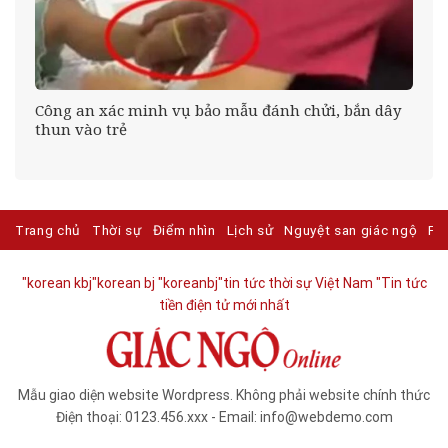
Công an xác minh vụ bảo mẫu đánh chửi, bắn dây
thun vào trẻ
Trang chủ
Thời sự
Điểm nhìn
Lịch sử
Nguyệt san giác ngộ
Ph
"korean kbj​
"korean bj
"koreanbj​
"tin tức thời sự Việt Nam
"Tin tức
tiền điện tử mới nhất​
Mẫu giao diện website Wordpress. Không phải website chính thức
Điện thoại: 0123.456.xxx - Email: info@webdemo.com