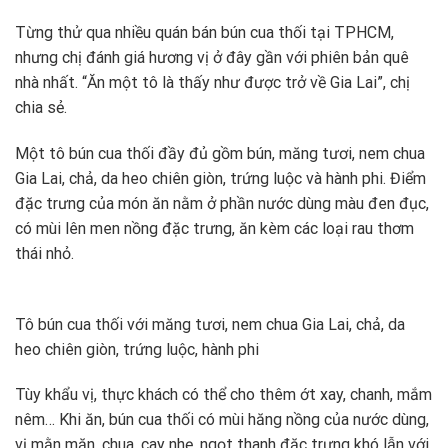
Từng thử qua nhiều quán bán bún cua thối tại TPHCM,
nhưng chị đánh giá hương vị ở đây gần với phiên bản quê
nhà nhất. “Ăn một tô là thấy như được trở về Gia Lai”, chị
chia sẻ.
Một tô bún cua thối đầy đủ gồm bún, măng tươi, nem chua
Gia Lai, chả, da heo chiên giòn, trứng luộc và hành phi. Điểm
đặc trưng của món ăn nằm ở phần nước dùng màu đen đục,
có mùi lên men nồng đặc trưng, ăn kèm các loại rau thơm
thái nhỏ.
Tô bún cua thối với măng tươi, nem chua Gia Lai, chả, da
heo chiên giòn, trứng luộc, hành phi
Tùy khẩu vị, thực khách có thể cho thêm ớt xay, chanh, mắm
nêm… Khi ăn, bún cua thối có mùi hăng nồng của nước dùng,
vị mằn mặn, chua, cay nhẹ, ngọt thanh đặc trưng khó lẫn với