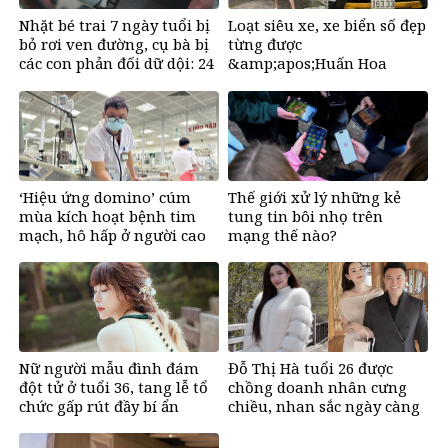
Nhặt bé trai 7 ngày tuổi bị
Loạt siêu xe, xe biển số đẹp
bỏ rơi ven đường, cụ bà bị
từng được
các con phản đối dữ dội: 24
&amp;apos;Huấn Hoa
năm sau nhận lại điều xúc
Hồng&amp;apos; khoe gây
động
sốt mạng
‘Hiệu ứng domino’ cúm
Thế giới xử lý những kẻ
mùa kích hoạt bệnh tim
tung tin bôi nhọ trên
mạch, hô hấp ở người cao
mạng thế nào?
tuổi
Nữ người mẫu đình đám
Đỗ Thị Hà tuổi 26 được
đột tử ở tuổi 36, tang lễ tổ
chồng doanh nhân cưng
chức gấp rút đầy bí ẩn
chiều, nhan sắc ngày càng
rạng rỡ