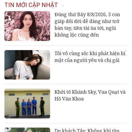
thế giới, giá gần 68 tỷ đồng
TIN MỚI CẬP NHẬT
Đúng thứ Bảy 8/8/2026, 3 con
giáp đổi đời dễ dàng như trở
bàn tay, tiền tài ùa tới, ngồi
không lộc cũng đến
Tôi vô cùng sốc khi phát hiện bí
mật của người yêu và chị gái
Khởi tố Khánh Sky, Vua Quạt và
Hồ Văn Khoa
Du khách Tây: Không khí tập