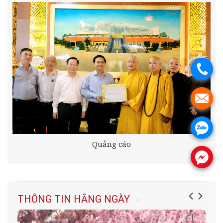
.
.
.
Quảng cáo
.
THÔNG TIN HẰNG NGÀY