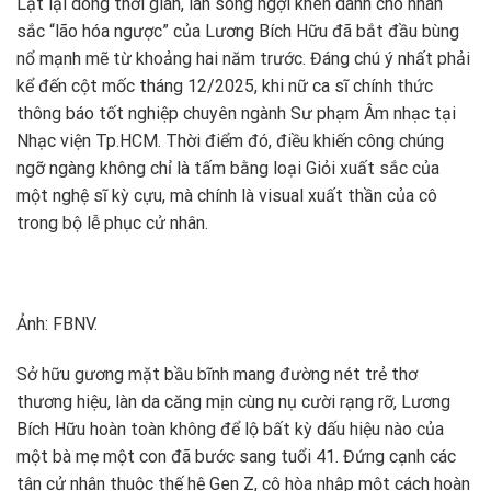
Lật lại dòng thời gian, làn sóng ngợi khen dành cho nhan
sắc “lão hóa ngược” của Lương Bích Hữu đã bắt đầu bùng
nổ mạnh mẽ từ khoảng hai năm trước. Đáng chú ý nhất phải
kể đến cột mốc tháng 12/2025, khi nữ ca sĩ chính thức
thông báo tốt nghiệp chuyên ngành Sư phạm Âm nhạc tại
Nhạc viện Tp.HCM. Thời điểm đó, điều khiến công chúng
ngỡ ngàng không chỉ là tấm bằng loại Giỏi xuất sắc của
một nghệ sĩ kỳ cựu, mà chính là visual xuất thần của cô
trong bộ lễ phục cử nhân.
Ảnh: FBNV.
Sở hữu gương mặt bầu bĩnh mang đường nét trẻ thơ
thương hiệu, làn da căng mịn cùng nụ cười rạng rỡ, Lương
Bích Hữu hoàn toàn không để lộ bất kỳ dấu hiệu nào của
một bà mẹ một con đã bước sang tuổi 41. Đứng cạnh các
tân cử nhân thuộc thế hệ Gen Z, cô hòa nhập một cách hoàn