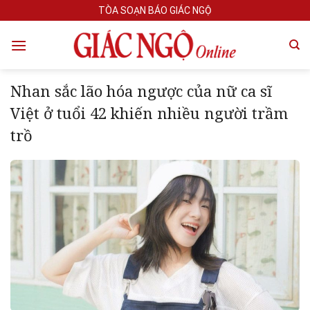
Skip
TÒA SOẠN BÁO GIÁC NGỘ
to
content
Nhan sắc lão hóa ngược của nữ ca sĩ
Việt ở tuổi 42 khiến nhiều người trầm
trồ