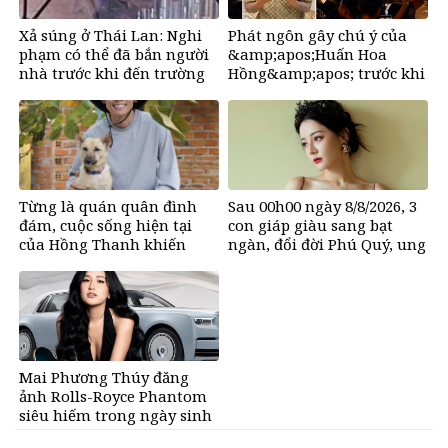
Xả súng ở Thái Lan: Nghi
Phát ngôn gây chú ý của
phạm có thể đã bắn người
&amp;apos;Huấn Hoa
nhà trước khi đến trường
Hồng&amp;apos; trước khi
tuyên bố tạm dừng mạng
xã hội
Từng là quán quân đình
Sau 00h00 ngày 8/8/2026, 3
đám, cuộc sống hiện tại
con giáp giàu sang bạt
của Hồng Thanh khiến
ngàn, đổi đời Phú Quý, ung
nhiều người bất ngờ
dung có của đầy nhà, ngày
càng hưng thịnh sung túc
Mai Phương Thúy đăng
ảnh Rolls-Royce Phantom
siêu hiếm trong ngày sinh
nhật, chỉ có 10 chiếc trên