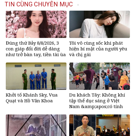
TIN CÙNG CHUYÊN MỤC
Đúng thứ Bảy 8/8/2026, 3
Tôi vô cùng sốc khi phát
con giáp đổi đời dễ dàng
hiện bí mật của người yêu
như trở bàn tay, tiền tài ùa
và chị gái
tới, ngồi không lộc cũng
đến
Khởi tố Khánh Sky, Vua
Du khách Tây: Không khí
Quạt và Hồ Văn Khoa
tập thể dục sáng ở Việt
Nam &amp;apos;có tính
gây nghiện rất
cao&amp;apos;