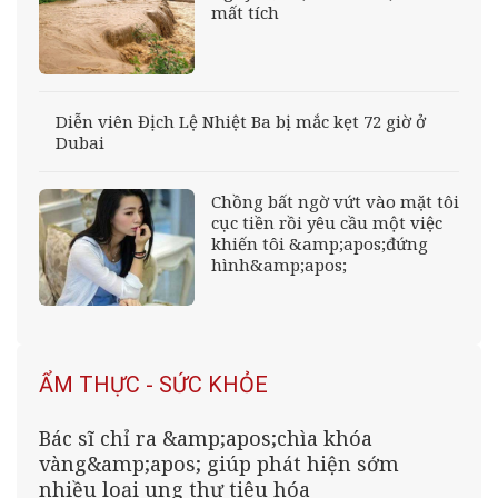
mất tích
Diễn viên Địch Lệ Nhiệt Ba bị mắc kẹt 72 giờ ở
Dubai
Chồng bất ngờ vứt vào mặt tôi
cục tiền rồi yêu cầu một việc
khiến tôi &amp;apos;đứng
hình&amp;apos;
ẨM THỰC - SỨC KHỎE
Bác sĩ chỉ ra &amp;apos;chìa khóa
vàng&amp;apos; giúp phát hiện sớm
nhiều loại ung thư tiêu hóa