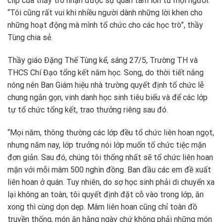
clip của thầy trò nhận được sự quan tâm lớn từ mọi người.
“Tôi cũng rất vui khi nhiều người dành những lời khen cho
những hoạt động mà mình tổ chức cho các học trò”, thầy
Tùng chia sẻ.
Thầy giáo Đặng Thế Tùng kể, sáng 27/5, Trường TH và
THCS Chí Đạo tổng kết năm học. Song, do thời tiết nắng
nóng nên Ban Giám hiệu nhà trường quyết định tổ chức lễ
chung ngắn gọn, vinh danh học sinh tiêu biểu và để các lớp
tự tổ chức tổng kết, trao thưởng riêng sau đó.
“Mọi năm, thông thường các lớp đều tổ chức liên hoan ngọt,
nhưng năm nay, lớp trưởng nói lớp muốn tổ chức tiệc mặn
đơn giản. Sau đó, chúng tôi thống nhất sẽ tổ chức liên hoan
mặn với mỗi mâm 500 nghìn đồng. Ban đầu các em đề xuất
liên hoan ở quán. Tuy nhiên, do sợ học sinh phải di chuyển xa
lại không an toàn, tôi quyết định đặt cỗ vào trong lớp, ăn
xong thì cùng dọn dẹp. Mâm liên hoan cũng chỉ toàn đồ
truyền thống, món ăn hằng ngày chứ không phải những món