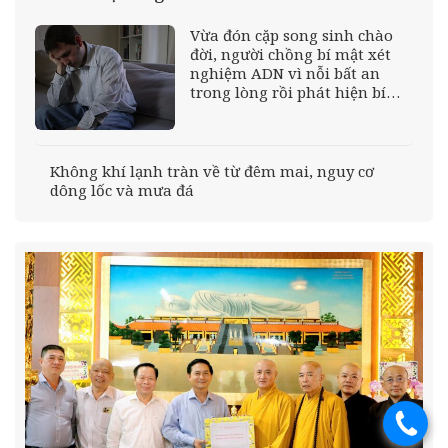
Vừa đón cặp song sinh chào
đời, người chồng bí mật xét
nghiệm ADN vì nỗi bất an
trong lòng rồi phát hiện bí
mật động trời sau 8 năm hôn
nhân
Không khí lạnh tràn về từ đêm mai, nguy cơ
dông lốc và mưa đá
.