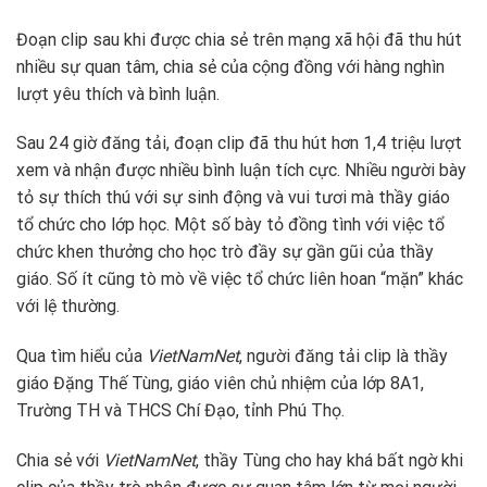
Đoạn clip sau khi được chia sẻ trên mạng xã hội đã thu hút
nhiều sự quan tâm, chia sẻ của cộng đồng với hàng nghìn
lượt yêu thích và bình luận.
Sau 24 giờ đăng tải, đoạn clip đã thu hút hơn 1,4 triệu lượt
xem và nhận được nhiều bình luận tích cực. Nhiều người bày
tỏ sự thích thú với sự sinh động và vui tươi mà thầy giáo
tổ chức cho lớp học. Một số bày tỏ đồng tình với việc tổ
chức khen thưởng cho học trò đầy sự gần gũi của thầy
giáo. Số ít cũng tò mò về việc tổ chức liên hoan “mặn” khác
với lệ thường.
Qua tìm hiểu của
VietNamNet
, người đăng tải clip là thầy
giáo Đặng Thế Tùng, giáo viên chủ nhiệm của lớp 8A1,
Trường TH và THCS Chí Đạo, tỉnh Phú Thọ.
Chia sẻ với
VietNamNet
, thầy Tùng cho hay khá bất ngờ khi