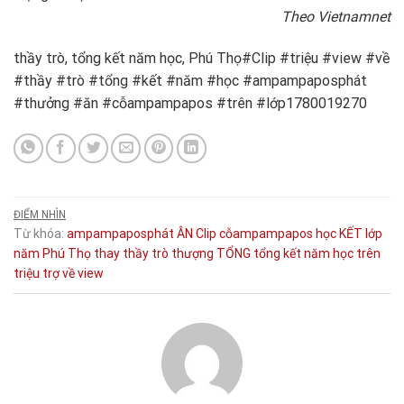
Theo Vietnamnet
thầy trò, tổng kết năm học, Phú Thọ#Clip #triệu #view #về
#thầy #trò #tổng #kết #năm #học #ampampaposphát
#thưởng #ăn #cỗampampapos #trên #lớp1780019270
ĐIỂM NHÌN
Từ khóa:
ampampaposphát
ÂN
Clip
cỗampampapos
học
KẾT
lớp
năm
Phú Thọ
thay
thầy trò
thượng
TỔNG
tổng kết năm học
trên
triệu
trợ
về
view