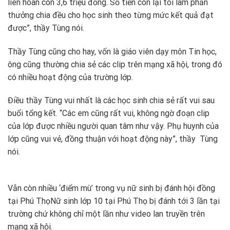
liên hoan còn 3,6 triệu đồng. Số tiền còn lại tôi làm phần
thưởng chia đều cho học sinh theo từng mức kết quả đạt
được”, thầy Tùng nói.
Thầy Tùng cũng cho hay, vốn là giáo viên dạy môn Tin học,
ông cũng thường chia sẻ các clip trên mạng xã hội, trong đó
có nhiều hoạt động của trường lớp.
Điều thầy Tùng vui nhất là các học sinh chia sẻ rất vui sau
buổi tổng kết. “Các em cũng rất vui, không ngờ đoạn clip
của lớp được nhiều người quan tâm như vậy. Phụ huynh của
lớp cũng vui vẻ, đồng thuận với hoạt động này”, thầy Tùng
nói.
Vẫn còn nhiều ‘điểm mù’ trong vụ nữ sinh bị đánh hội đồng
tại Phú Thọ
Nữ sinh lớp 10 tại Phú Thọ bị đánh tới 3 lần tại
trường chứ không chỉ một lần như video lan truyền trên
mạng xã hội.