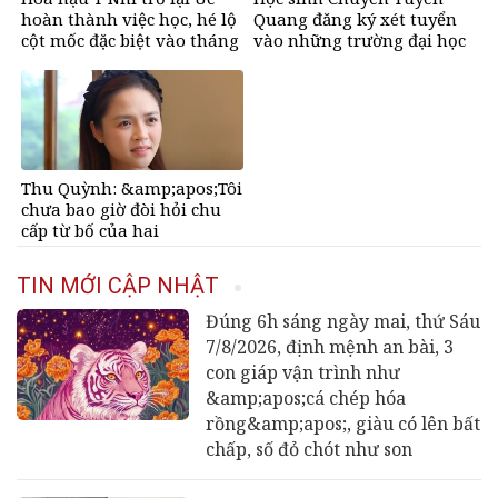
hoàn thành việc học, hé lộ
Quang đăng ký xét tuyển
cột mốc đặc biệt vào tháng
vào những trường đại học
11
nào?
Thu Quỳnh: &amp;apos;Tôi
chưa bao giờ đòi hỏi chu
cấp từ bố của hai
con&amp;apos;
TIN MỚI CẬP NHẬT
Đúng 6h sáng ngày mai, thứ Sáu
7/8/2026, định mệnh an bài, 3
con giáp vận trình như
&amp;apos;cá chép hóa
rồng&amp;apos;, giàu có lên bất
chấp, số đỏ chót như son