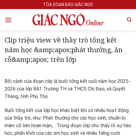
Skip
TÒA SOẠN BÁO GIÁC NGỘ
to
content
Clip triệu view về thầy trò tổng kết
năm học &amp;apos;phát thưởng, ăn
cỗ&amp;apos; trên lớp
Bối cảnh của đoạn clip là buổi tổng kết cuối năm học 2025-
2026 của lớp 8A1 Trường TH và THCS Chí Đạo, xã Quyết
Thắng, tỉnh Phú Thọ.
Buổi tổng kết của lớp học khác biệt khi có nhiều hoạt động
của thầy trò, như: Phát thưởng cho các học sinh, chuẩn bị
mâm cỗ liên hoan mặn,… Trong đoạn clip cho thấy rõ sự háo
hức, phấn khởi của các em học sinh và nhiều tiếng cười.