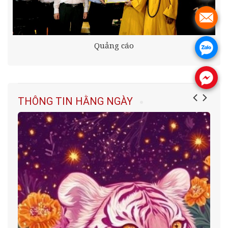
.
Quảng cáo
.
.
THÔNG TIN HẰNG NGÀY