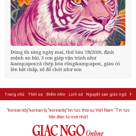
Đúng 6h sáng ngày mai, thứ Sáu 7/8/2026, định
mệnh an bài, 3 con giáp vận trình như
&amp;apos;cá chép hóa rồng&amp;apos;, giàu có
lên bất chấp, số đỏ chót như son
Trang chủ
Thời sự
Điểm nhìn
Lịch sử
Nguyệt san giác ngộ
Ph
"korean kbj​
"korean bj
"koreanbj​
"tin tức thời sự Việt Nam
"Tin tức
tiền điện tử mới nhất​