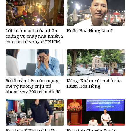
&amp;apos;cá chép hóa
tích cực?
rồng&amp;apos;, giàu có
lên bất chấp, số đỏ chót
như son
Lời kể ám ảnh của nhân
Huấn Hoa Hồng là ai?
chứng vụ cháy nhà khiến 2
cha con tử vong ở TPHCM
Bố tôi cần tiền cứu mạng,
Nóng: Khám xét nơi ở của
mẹ vợ không chịu trả
Huấn Hoa Hồng
khoản vay 200 triệu dù đã
bán đất
Hoa hậu Ý Nhi trở lại Úc
Học sinh Chuyên Tuyên