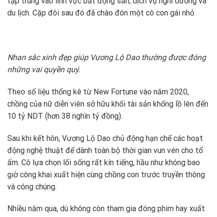
tập trung vào lĩnh vực bất động sản, dịch vụ nghỉ dưỡng và
du lịch. Cặp đôi sau đó đã chào đón một cô con gái nhỏ.
Nhan sắc xinh đẹp giúp Vương Lộ Dao thường được đóng
những vai quyền quý.
Theo số liệu thống kê từ New Fortune vào năm 2020,
chồng của nữ diễn viên sở hữu khối tài sản khổng lồ lên đến
10 tỷ NDT (hơn 38 nghìn tỷ đồng).
Sau khi kết hôn, Vương Lộ Dao chủ động hạn chế các hoạt
động nghệ thuật để dành toàn bộ thời gian vun vén cho tổ
ấm. Cô lựa chọn lối sống rất kín tiếng, hầu như không bao
giờ công khai xuất hiện cùng chồng con trước truyền thông
và công chúng.
Nhiều năm qua, dù không còn tham gia đóng phim hay xuất