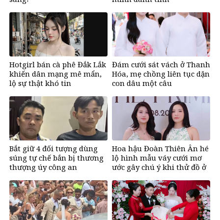
Hotgirl bán cà phê Đắk Lắk
Đám cưới sát vách ở Thanh
khiến dân mạng mê mẩn,
Hóa, mẹ chồng liên tục dặn
lộ sự thật khó tin
con dâu một câu
Bắt giữ 4 đối tượng dùng
Hoa hậu Đoàn Thiên Ân hé
súng tự chế bắn bị thương
lộ hình mẫu váy cưới mơ
thượng úy công an
ước gây chú ý khi thử đồ ở
tuổi 26