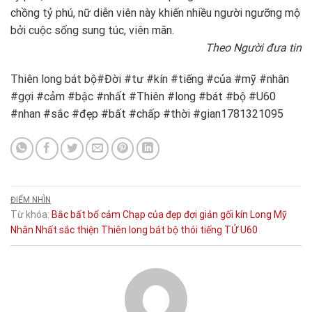
chồng tỷ phú, nữ diễn viên này khiến nhiều người ngưỡng mộ
bởi cuộc sống sung túc, viên mãn.
Theo Người đưa tin
Thiên long bát bộ#Đời #tư #kín #tiếng #của #mỹ #nhân
#gợi #cảm #bậc #nhất #Thiên #long #bát #bộ #U60
#nhan #sắc #đẹp #bất #chấp #thời #gian1781321095
ĐIỂM NHÌN
Từ khóa:
Bắc
bất
bổ
cảm
Chạp
của
đẹp
đợi
giản
gối
kín
Long
Mỹ
Nhân
Nhất
sắc
thiện
Thiên long bát bộ
thói
tiếng
TỬ
U60