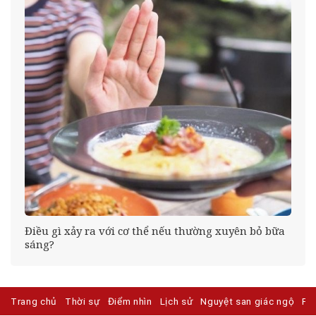
ục
Điều gì xảy ra với cơ thể nếu thường xuyên bỏ bữa
sáng?
Trang chủ
Thời sự
Điểm nhìn
Lịch sử
Nguyệt san giác ngộ
Ph