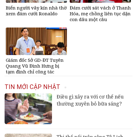
Biển người vây kín nhà thờ
Đám cưới sát vách ở Thanh
xem đám cưới Ronaldo
Hóa, mẹ chồng liên tục dặn
con dâu một câu
Giám đốc Sở GD-ĐT Tuyên
Quang Vũ Đình Hưng bị
tạm đình chỉ công tác
TIN MỚI CẬP NHẬT
Điều gì xảy ra với cơ thể nếu
thường xuyên bỏ bữa sáng?
Thi thể nổi trên sông Tô Lịch,