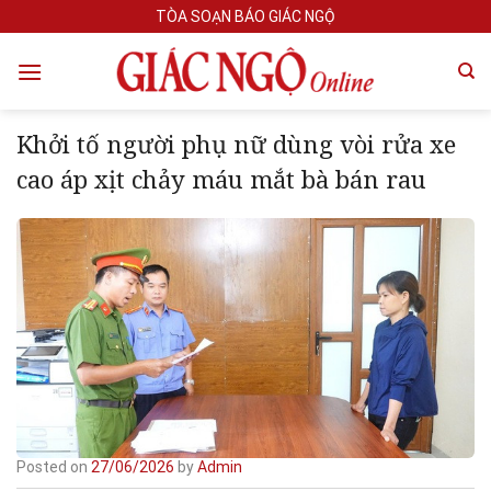
Skip
TÒA SOẠN BÁO GIÁC NGỘ
to
content
Khởi tố người phụ nữ dùng vòi rửa xe
cao áp xịt chảy máu mắt bà bán rau
Posted on
27/06/2026
by
Admin