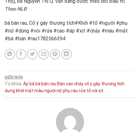
Thọ), bà Nguyễn Thị Q. vẫn đang được theo dõi điều trị.
Theo NLĐ
bà bán rau, Cố ý gây thương tích#Khởi #tố #người #phụ
#nữ #dùng #vòi #rửa #cao #áp #xịt #chảy #máu #mắt
#bà #bán #rau1782566394
ĐIỂM NHÌN
Từ khóa:
Áp
bà
bà bán rau
Bàn
cao
cháy
cố ý gây thương tích
dựng
khởi
mặt
màu
người
nữ
phụ
rau
rửa
tố
với
xịt