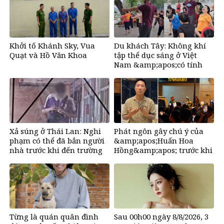
Khởi tố Khánh Sky, Vua
Du khách Tây: Không khí
Quạt và Hồ Văn Khoa
tập thể dục sáng ở Việt
Nam &amp;apos;có tính
gây nghiện rất
cao&amp;apos;
Xả súng ở Thái Lan: Nghi
Phát ngôn gây chú ý của
phạm có thể đã bắn người
&amp;apos;Huấn Hoa
nhà trước khi đến trường
Hồng&amp;apos; trước khi
tuyên bố tạm dừng mạng
xã hội
Từng là quán quân đình
Sau 00h00 ngày 8/8/2026, 3