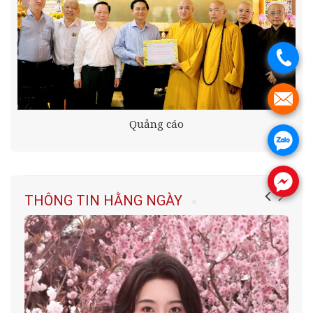
.
.
Quảng cáo
.
.
THÔNG TIN HẰNG NGÀY