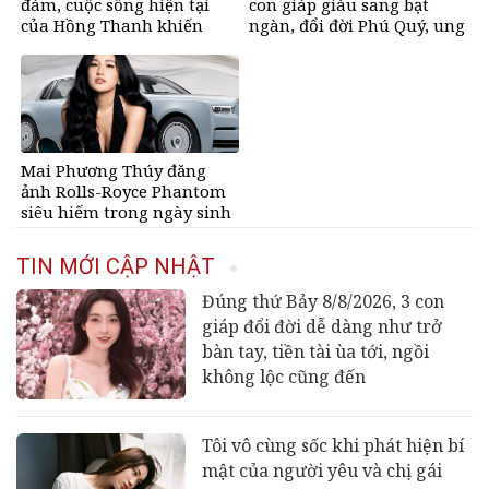
đám, cuộc sống hiện tại
con giáp giàu sang bạt
của Hồng Thanh khiến
ngàn, đổi đời Phú Quý, ung
nhiều người bất ngờ
dung có của đầy nhà, ngày
càng hưng thịnh sung túc
Mai Phương Thúy đăng
ảnh Rolls-Royce Phantom
siêu hiếm trong ngày sinh
nhật, chỉ có 10 chiếc trên
thế giới, giá gần 68 tỷ đồng
TIN MỚI CẬP NHẬT
Đúng thứ Bảy 8/8/2026, 3 con
giáp đổi đời dễ dàng như trở
bàn tay, tiền tài ùa tới, ngồi
không lộc cũng đến
Tôi vô cùng sốc khi phát hiện bí
mật của người yêu và chị gái