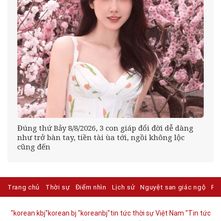
Đúng thứ Bảy 8/8/2026, 3 con giáp đổi đời dễ dàng
như trở bàn tay, tiền tài ùa tới, ngồi không lộc
cũng đến
Trang chủ
Thời sự
Điểm nhìn
Lịch sử
Nguyệt san giác ngộ
Ph
"korean kbj​
"korean bj
"koreanbj​
"tin tức thời sự Việt Nam
"Tin tức