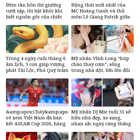
Đêm tân hôn thì giường
Động thái mới nhất của
cưới sập, tôi bật khóc khi
MC Hoàng Oanh và thủ
biết nguồn gốc của chiếc
môn Lê Giang Patrik giữa
giường
tin đồn tình cảm
Trong 4 ngày cuối tháng 6
Mỹ nhân Vĩnh Long “húp
âm lịch, 3 con giáp vượng
cháo thay cơm”, sống
phát Tài Lộc, Phú Quý trăm
trong nhà dột, lớn lên đổi
bề, đổi mệnh Phượng
đời nhờ bikini, ở biệt thư
Hoàng, ôm trọn cơ ngơi đồ
50 tỷ đồng
sộ
&amp;apos;Cháy&amp;apos;
Mỹ nhân DJ Mie tuổi 31 sở
vé xem Việt Nam đá bán
hữu nhà đẹp, xe sang,
kết ASEAN Cup 2026, hàng
nhan sắc ngày càng thăng
nghìn người chờ mua
hạng