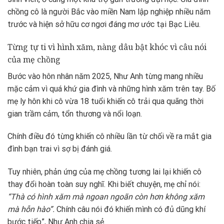
chồng cô là người Bắc vào miền Nam lập nghiệp nhiều năm
trước và hiện sở hữu cơ ngơi đáng mơ ước tại Bạc Liêu.
Từng tự ti vì hình xăm, nàng dâu bật khóc vì câu nói
của mẹ chồng
Bước vào hôn nhân năm 2025, Như Anh từng mang nhiều
mặc cảm vì quá khứ gia đình và những hình xăm trên tay. Bố
mẹ ly hôn khi cô vừa 18 tuổi khiến cô trải qua quãng thời
gian trầm cảm, tổn thương và nổi loạn.
Chính điều đó từng khiến cô nhiều lần từ chối về ra mắt gia
đình bạn trai vì sợ bị đánh giá.
Tuy nhiên, phản ứng của mẹ chồng tương lai lại khiến cô
thay đổi hoàn toàn suy nghĩ. Khi biết chuyện, mẹ chỉ nói:
“Thà có hình xăm mà ngoan ngoãn còn hơn không xăm
mà hỗn hào”.
Chính câu nói đó khiến mình có đủ dũng khí
bước tiếp”, Như Anh chia sẻ.