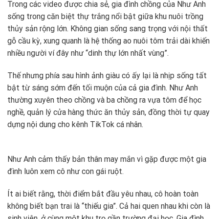
Trong các video được chia sẻ, gia đình chồng của Như Anh
sống trong căn biệt thự trắng nổi bật giữa khu nuôi trồng
thủy sản rộng lớn. Không gian sống sang trọng với nội thất
gỗ cầu kỳ, xung quanh là hệ thống ao nuôi tôm trải dài khiến
nhiều người ví đây như “dinh thự lớn nhất vùng”.
Thế nhưng phía sau hình ảnh giàu có ấy lại là nhịp sống tất
bật từ sáng sớm đến tối muộn của cả gia đình. Như Anh
thường xuyên theo chồng và ba chồng ra vựa tôm để học
nghề, quản lý cửa hàng thức ăn thủy sản, đồng thời tự quay
dựng nội dung cho kênh TikTok cá nhân.
Như Anh cảm thấy bản thân may mắn vì gặp được một gia
đình luôn xem cô như con gái ruột.
Ít ai biết rằng, thời điểm bắt đầu yêu nhau, cô hoàn toàn
không biết bạn trai là “thiếu gia”. Cả hai quen nhau khi còn là
sinh viên, ở cùng một khu trọ gần trường đại học. Gia đình