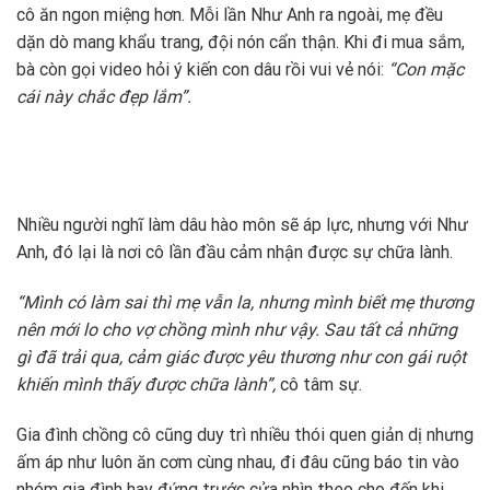
cô ăn ngon miệng hơn. Mỗi lần Như Anh ra ngoài, mẹ đều
dặn dò mang khẩu trang, đội nón cẩn thận. Khi đi mua sắm,
bà còn gọi video hỏi ý kiến con dâu rồi vui vẻ nói:
“Con mặc
cái này chắc đẹp lắm”.
Nhiều người nghĩ làm dâu hào môn sẽ áp lực, nhưng với Như
Anh, đó lại là nơi cô lần đầu cảm nhận được sự chữa lành.
“Mình có làm sai thì mẹ vẫn la, nhưng mình biết mẹ thương
nên mới lo cho vợ chồng mình như vậy. Sau tất cả những
gì đã trải qua, cảm giác được yêu thương như con gái ruột
khiến mình thấy được chữa lành”,
cô tâm sự.
Gia đình chồng cô cũng duy trì nhiều thói quen giản dị nhưng
ấm áp như luôn ăn cơm cùng nhau, đi đâu cũng báo tin vào
nhóm gia đình hay đứng trước cửa nhìn theo cho đến khi