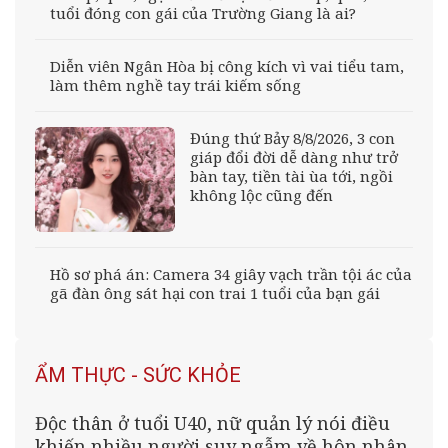
tuổi đóng con gái của Trường Giang là ai?
Diễn viên Ngân Hòa bị công kích vì vai tiểu tam,
làm thêm nghề tay trái kiếm sống
Đúng thứ Bảy 8/8/2026, 3 con
giáp đổi đời dễ dàng như trở
bàn tay, tiền tài ùa tới, ngồi
không lộc cũng đến
Hồ sơ phá án: Camera 34 giây vạch trần tội ác của
gã đàn ông sát hại con trai 1 tuổi của bạn gái
ẨM THỰC - SỨC KHỎE
Độc thân ở tuổi U40, nữ quản lý nói điều
khiến nhiều người suy ngẫm về hôn nhân