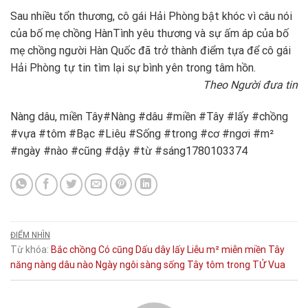
Sau nhiều tổn thương, cô gái Hải Phòng bật khóc vì câu nói
của bố mẹ chồng Hàn
Tình yêu thương và sự ấm áp của bố
mẹ chồng người Hàn Quốc đã trở thành điểm tựa để cô gái
Hải Phòng tự tin tìm lại sự bình yên trong tâm hồn.
Theo Người đưa tin
Nàng dâu, miền Tây#Nàng #dâu #miền #Tây #lấy #chồng
#vựa #tôm #Bạc #Liêu #Sống #trong #cơ #ngơi #m²
#ngày #nào #cũng #dậy #từ #sáng1780103374
ĐIỂM NHÌN
Từ khóa:
Bắc
chồng
Có
cũng
Dấu
dây
lấy
Liễu
m²
miễn
miền Tây
năng
nàng dâu
nào
Ngày
ngôi
sàng
sống
Tây
tôm
trong
TỬ
Vua