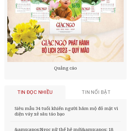
Quảng cáo
TIN ĐỌC NHIỀU
TIN NỔI BẬT
Siêu mẫu 34 tuổi khiến người hâm mộ đỏ mặt vì
diện váy xẻ sâu táo bạo
&amp;apos;Ngọc nữ thế hệ mới&amp;apos; 18