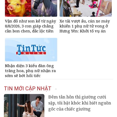
Vận đỏ như son kể từ ngày
Xe tải vượt ẩu, cán xe máy
8/8/2026, 3 con giáp chẳng
khiến 1 phụ nữ tử vong ở
cần bon chen, đắc lộc tiền
Hưng Yên: Khởi tố vụ án
vào như nước, sự nghiệp
hanh thông một bước lên
hương đổi đời
Nhận diện 3 kiểu đàn ông
trăng hoa, phụ nữ nhận ra
sớm sẽ bớt hối tiếc
TIN MỚI CẬP NHẬT
Đêm tân hôn thì giường cưới
sập, tôi bật khóc khi biết nguồn
gốc của chiếc giường