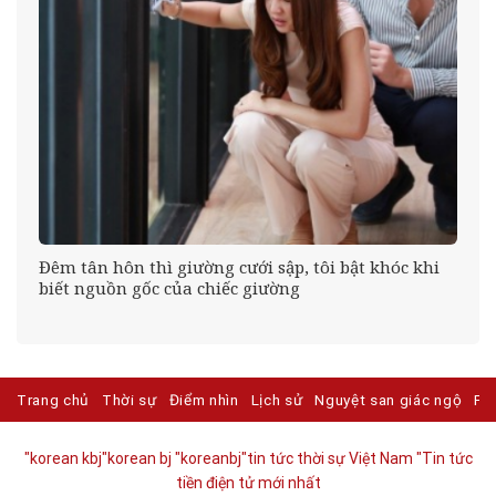
g
Đêm tân hôn thì giường cưới sập, tôi bật khóc khi
biết nguồn gốc của chiếc giường
Trang chủ
Thời sự
Điểm nhìn
Lịch sử
Nguyệt san giác ngộ
Ph
"korean kbj​
"korean bj
"koreanbj​
"tin tức thời sự Việt Nam
"Tin tức
tiền điện tử mới nhất​