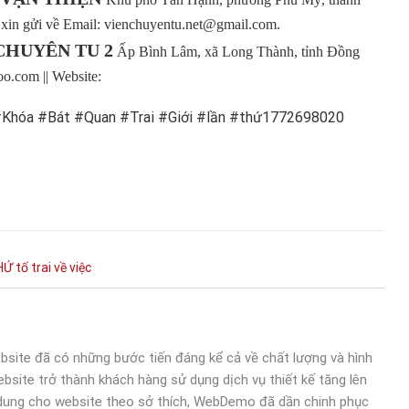
 xin gửi về Email: vienchuyentu.net@gmail.com.
CHUYÊN TU 2
Ấp Bình Lâm, xã Long Thành, tỉnh Đồng
o.com || Website:
Khóa #Bát #Quan #Trai #Giới #lần #thứ1772698020
HỨ
tố
trai
về
việc
bsite đã có những bước tiến đáng kể cả về chất lượng và hình
bsite trở thành khách hàng sử dụng dịch vụ thiết kế tăng lên
 dung cho website theo sở thích, WebDemo đã dần chinh phục