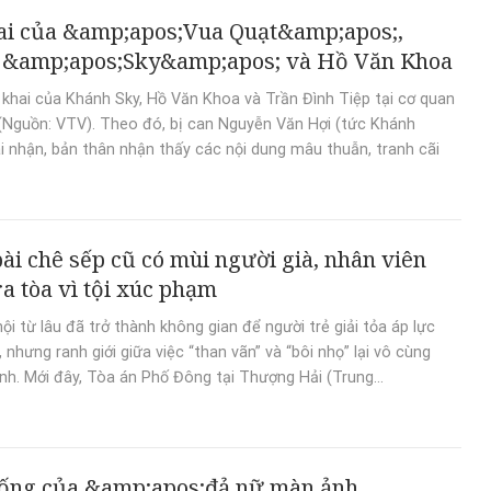
ai của &amp;apos;Vua Quạt&amp;apos;,
 &amp;apos;Sky&amp;apos; và Hồ Văn Khoa
i khai của Khánh Sky, Hồ Văn Khoa và Trần Đình Tiệp tại cơ quan
(Nguồn: VTV). Theo đó, bị can Nguyễn Văn Hợi (tức Khánh
ai nhận, bản thân nhận thấy các nội dung mâu thuẫn, tranh cãi
ài chê sếp cũ có mùi người già, nhân viên
ra tòa vì tội xúc phạm
ội từ lâu đã trở thành không gian để người trẻ giải tỏa áp lực
 nhưng ranh giới giữa việc “than vãn” và “bôi nhọ” lại vô cùng
. Mới đây, Tòa án Phố Đông tại Thượng Hải (Trung...
ống của &amp;apos;đả nữ màn ảnh