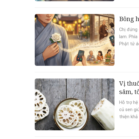
Bông h
Chị đứng 
lam. Phía 
Phật tử á
Vị thu
sâm, t
Hỗ trợ hệ
củ sen gi
thiện khả