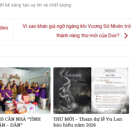
ết kế sáng tạo uy tín và chất lượng.
Vì sao khán giả ngỡ ngàng khi Vương Sở Nhiên trở
ideo
thành nàng thơ mới của Dior?
03 CĂN NHÀ “TÌNH
THƯ MỜI – Tham dự lễ Vu Lan
ÂN – DÂN”
báo hiếu năm 2026