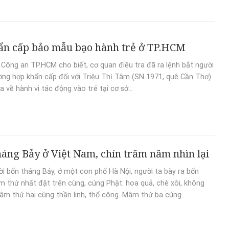
ẩn cấp bảo mẫu bạo hành trẻ ở TP.HCM
 Công an TP.HCM cho biết, cơ quan điều tra đã ra lệnh bắt người
ờng hợp khẩn cấp đối với Triệu Thị Tâm (SN 1971, quê Cần Thơ)
a về hành vi tác động vào trẻ tại cơ sở...
áng Bảy ở Việt Nam, chín trăm năm nhìn lại
i bốn tháng Bảy, ở một con phố Hà Nội, người ta bày ra bốn
thứ nhất đặt trên cùng, cúng Phật: hoa quả, chè xôi, không
Mâm thứ hai cúng thần linh, thổ công. Mâm thứ ba cúng...