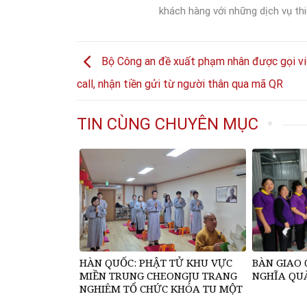
khách hàng với những dịch vụ thi
Bộ Công an đề xuất phạm nhân được gọi v
call, nhận tiền gửi từ người thân qua mã QR
TIN CÙNG CHUYÊN MỤC
HÀN QUỐC: PHẬT TỬ KHU VỰC
BÀN GIAO 
MIỀN TRUNG CHEONGJU TRANG
NGHĨA QU
NGHIÊM TỔ CHỨC KHÓA TU MỘT
NGÀY AN LẠC