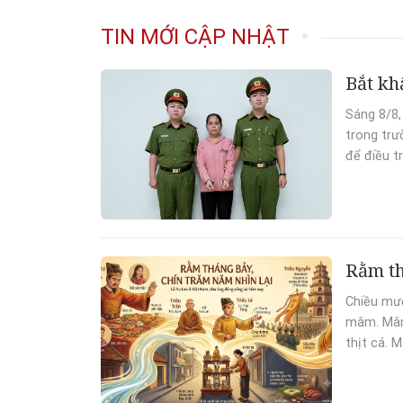
TIN MỚI CẬP NHẬT
Bắt kh
Sáng 8/8,
trong trư
để điều tr
Rằm th
Chiều mườ
mâm. Mâm 
thịt cá. 