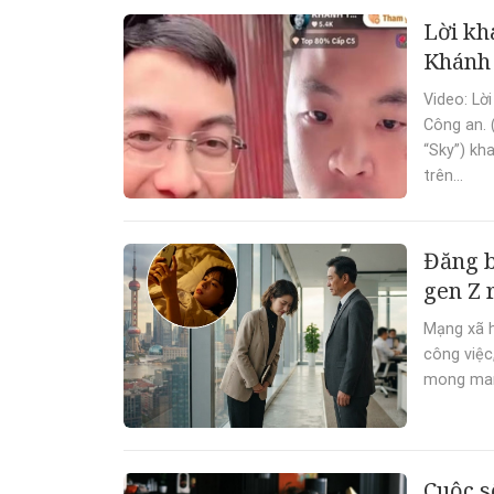
Lời kh
Khánh
Video: Lờ
Công an. 
“Sky”) kh
trên...
Đăng b
gen Z 
Mạng xã h
công việc,
mong manh
Cuộc s