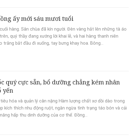
ồng ấy mới sáu mươi tuổi
cuối hàng. Sân chùa đã kín người. Đèn vàng hắt lên những tà áo
trên, quý thầy đang xướng lời khai lễ, và hai hàng thanh niên
o trắng bắt đầu đi xuống, tay bưng khay hoa. Bông...
ốc quý cực sẵn, bổ dưỡng chẳng kém nhân
ổ yến
 tiêu hóa và quản lý cân nặng Hàm lượng chất xơ dồi dào trong
úp kích thích nhu động ruột, ngăn ngừa tình trạng táo bón và cải
 năng hấp thu dinh dưỡng của cơ thể. Đồng...