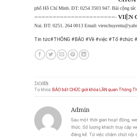
phố Hồ Chí Minh.
ĐT: 0254 3503 947.
Bài cộng tác
VIỆN 
——————————————————————-
Nai.
ĐT: 0251. 264 0013
Email: vienchuyentu@yaho
Tin tức#THÔNG #BÁO #Về #việc #Tổ #chức #
TỰ VIỆN
Từ khóa:
BÁO
bất
CHÚC
giới
khóa
LẦN
quan
Thông
T
Admin
Sau một thời gian hoạt động, we
thức. Số lượng khách truy cập we
đáng kể. Từ việc chăm chút nội