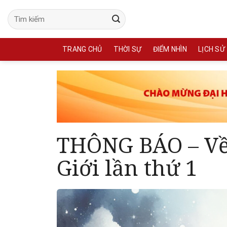
Skip
to
content
TRANG CHỦ
THỜI SỰ
ĐIỂM NHÌN
LỊCH SỬ
THÔNG BÁO – Về 
Giới lần thứ 1