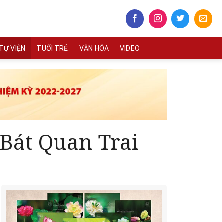
TỰ VIỆN
TUỔI TRẺ
VĂN HÓA
VIDEO
Bát Quan Trai