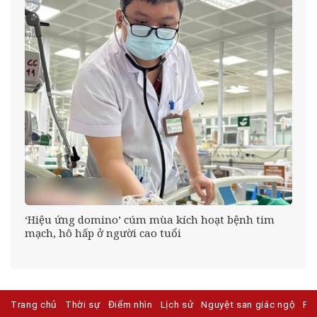
n
‘Hiệu ứng domino’ cúm mùa kích hoạt bệnh tim
mạch, hô hấp ở người cao tuổi
Trang chủ
Thời sự
Điểm nhìn
Lịch sử
Nguyệt san giác ngộ
Ph