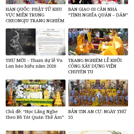
HÀN QUỐC: PHẬT TỬ KHU
BÀN GIAO 03 CĂN NHÀ
VỰC MIỀN TRUNG
“TÌNH NGHĨA QUÂN – DÂN”
CHEONGJU TRANG NGHIÊM
TỔ CHỨC KHÓA TU MỘT
NGÀY AN LẠC
THƯ MỜI – Tham dự lễ Vu
TRANG NGHIÊM LỄ KHỞI
Lan báo hiếu năm 2026
CÔNG XÂY DỰNG VIỆN
CHUYÊN TU
Chủ đề: “Học Lắng Nghe
BẢN TIN AN CƯ: NGÀY THỨ
theo Bồ Tát Quán Thế Âm”
55