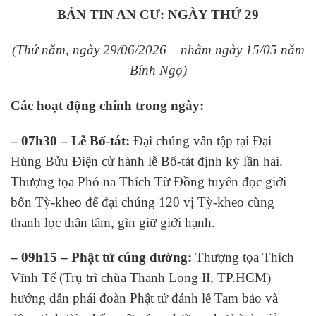
BẢN TIN AN CƯ: NGÀY THỨ 29
(Thứ năm, ngày 29/06/2026 – nhằm ngày 15/05 năm
Bính Ngọ)
Các
h
oạt
đ
ộng
c
hính
t
rong
n
gày:
– 07h30 – Lễ Bố-tát:
Đại chúng vân tập tại Đại
Hùng Bửu Điện cử hành lễ Bố-tát định kỳ lần hai.
Thượng tọa Phó na Thích Từ Đồng tuyên đọc giới
bổn Tỳ-kheo để đại chúng 120 vị Tỳ-kheo cùng
thanh lọc thân tâm, gìn giữ giới hạnh.
– 09h15 – Phật tử cúng dường:
Thượng tọa Thích
Vĩnh Tế (Trụ trì chùa Thanh Long II, TP.HCM)
hướng dẫn phái đoàn Phật tử đảnh lễ Tam bảo và