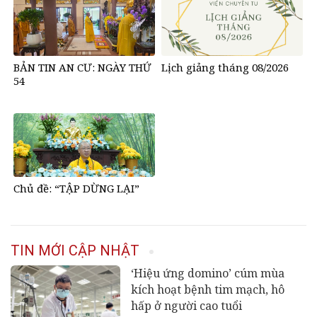
BẢN TIN AN CƯ: NGÀY THỨ
Lịch giảng tháng 08/2026
54
Chủ đề: “TẬP DỪNG LẠI”
TIN MỚI CẬP NHẬT
‘Hiệu ứng domino’ cúm mùa
kích hoạt bệnh tim mạch, hô
hấp ở người cao tuổi