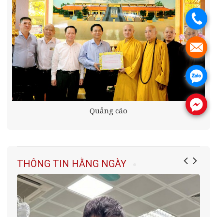
.
.
.
.
Quảng cáo
THÔNG TIN HẰNG NGÀY