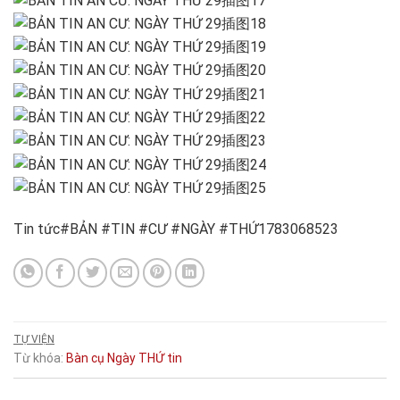
Tin tức#BẢN #TIN #CƯ #NGÀY #THỨ1783068523
TỰ VIỆN
Từ khóa:
Bàn
cụ
Ngày
THỨ
tin