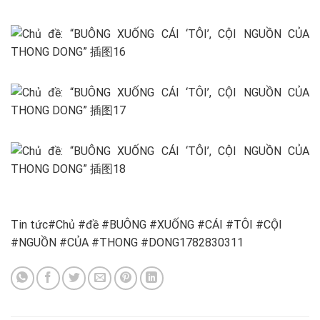
Tin tức#Chủ #đề #BUÔNG #XUỐNG #CÁI #TÔI #CỘI
#NGUỒN #CỦA #THONG #DONG1782830311