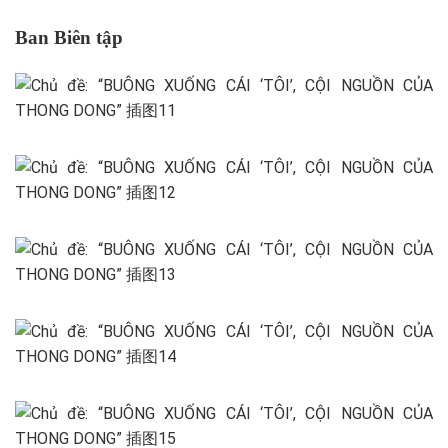
Ban Biên
t
ập