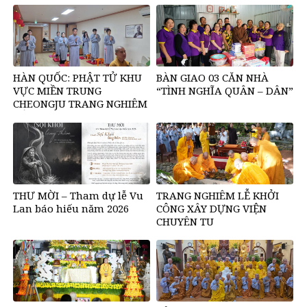
HÀN QUỐC: PHẬT TỬ KHU
BÀN GIAO 03 CĂN NHÀ
VỰC MIỀN TRUNG
“TÌNH NGHĨA QUÂN – DÂN”
CHEONGJU TRANG NGHIÊM
TỔ CHỨC KHÓA TU MỘT
NGÀY AN LẠC
THƯ MỜI – Tham dự lễ Vu
TRANG NGHIÊM LỄ KHỞI
Lan báo hiếu năm 2026
CÔNG XÂY DỰNG VIỆN
CHUYÊN TU