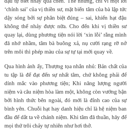
đậu tự biết nhảy qua chén. Thế nhưng, chỉ vì một lời
‘chỉnh sai’ của vị thiền sư, mặt biển tâm của bà lập tức
dậy sóng bởi sự phân biệt đúng – sai, khiến hạt đậu
không thể nhảy được nữa. Cho đến khi vị thiền sư
quay lại, dùng phương tiện nói lời ‘xin lỗi’ rằng mình
đã nhớ nhầm, tâm bà buông xả, nụ cười rạng rỡ nở
trên môi thì phép màu của sự tự tại mới quay về.
Qua hình ảnh ấy, Thượng tọa nhắn nhủ: Bản chất của
tu tập là để đạt đến sự nhất tâm, chứ không phải để
dính mắc vào phương tiện; Khi năng lượng người
niệm và câu niệm hòa làm một, không còn vướng bận
bởi hình thức bên ngoài, đó mới là đỉnh cao của sự
bình yên. Chuỗi hạt hay danh hiệu chỉ là hệ niệm ban
đầu để dắt ta về chánh niệm. Khi tâm đã thuần, hãy để
mọi thứ trôi chảy tự nhiên như hơi thở.