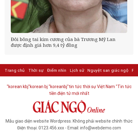
tư
Đôi bông tai kim cương của bà Trương Mỹ Lan
được định giá hơn 9,4 tỷ đồng
Trang chủ
Thời sự
Điểm nhìn
Lịch sử
Nguyệt san giác ngộ
Ph
"korean kbj​
"korean bj
"koreanbj​
"tin tức thời sự Việt Nam
"Tin tức
tiền điện tử mới nhất​
Mẫu giao diện website Wordpress. Không phải website chính thức
Điện thoại: 0123.456.xxx - Email: info@webdemo.com