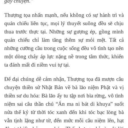
gây chuyện.”
Thượng tọa nhấn mạnh, nếu không có sự hành trì và
quán chiếu liên tục, mọi lý thuyết suông đều sẽ chịu
thua trước thực tại. Những sự gượng ép, gồng mình
quán chiếu chỉ làm tăng thêm sự mỏi mệt. Tất cả
những cưỡng cầu trong cuộc sống đều vô tình tạo nên
một dòng chảy áp lực nặng nề trong tâm thức, khiến
ta đánh mất đi niềm vui tự tại.
Để đại chúng dễ cảm nhận, Thượng tọa đã mượn câu
chuyện thiền sử Nhật Bản về bà lão niệm Phật và vị
thiền sư du hóa: Bà lão ấy tu tập nơi bìa rừng, vô tình
niệm sai câu thần chú “Án ma ni bát di khuya” suốt
nửa thế kỷ từ thời tóc xanh đến khi tóc bạc lòng bà
vẫn tịnh lặng như tờ, đến mức mỗi câu niệm lên, hạt