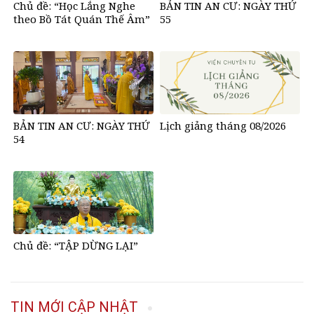
Chủ đề: “Học Lắng Nghe
BẢN TIN AN CƯ: NGÀY THỨ
theo Bồ Tát Quán Thế Âm”
55
BẢN TIN AN CƯ: NGÀY THỨ
Lịch giảng tháng 08/2026
54
Chủ đề: “TẬP DỪNG LẠI”
TIN MỚI CẬP NHẬT