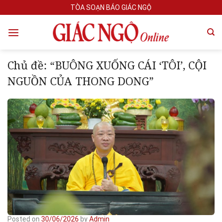
Skip
TÒA SOẠN BÁO GIÁC NGỘ
to
content
Chủ đề: “BUÔNG XUỐNG CÁI ‘TÔI’, CỘI
NGUỒN CỦA THONG DONG”
Posted on
30/06/2026
by
Admin