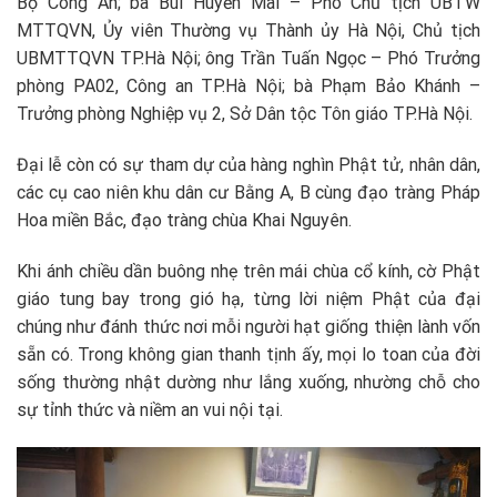
Bộ Công An; bà Bùi Huyền Mai – Phó Chủ tịch UBTW
MTTQVN, Ủy viên Thường vụ Thành ủy Hà Nội, Chủ tịch
UBMTTQVN TP.Hà Nội; ông Trần Tuấn Ngọc – Phó Trưởng
phòng PA02, Công an TP.Hà Nội; bà Phạm Bảo Khánh –
Trưởng phòng Nghiệp vụ 2, Sở Dân tộc Tôn giáo TP.Hà Nội.
Đại lễ còn có sự tham dự của hàng nghìn Phật tử, nhân dân,
các cụ cao niên khu dân cư Bằng A, B cùng đạo tràng Pháp
Hoa miền Bắc, đạo tràng chùa Khai Nguyên.
Khi ánh chiều dần buông nhẹ trên mái chùa cổ kính, cờ Phật
giáo tung bay trong gió hạ, từng lời niệm Phật của đại
chúng như đánh thức nơi mỗi người hạt giống thiện lành vốn
sẵn có. Trong không gian thanh tịnh ấy, mọi lo toan của đời
sống thường nhật dường như lắng xuống, nhường chỗ cho
sự tỉnh thức và niềm an vui nội tại.