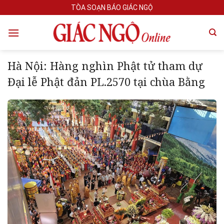
Skip
TÒA SOẠN BÁO GIÁC NGỘ
to
content
Hà Nội: Hàng nghìn Phật tử tham dự
Đại lễ Phật đản PL.2570 tại chùa Bằng