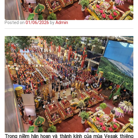
Posted on
01/06/2026
by
Admin
Trong niềm hân hoan và thành kính của mùa Vesak thiêng