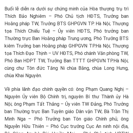
Buổi lễ diễn ra dưới sự chứng minh của Hòa thượng trụ trì
Thích Bảo Nghiêm – Phó Chủ tịch HĐTS, Trưởng ban
Hoằng pháp TW, Trưởng BTS GHPGVN TP. Hà Nội; Thượng
tọa Thích Chiếu Tuệ – Ủy viên HĐTS, Phó trưởng ban
Thường trực Ban Hoằng pháp Trung ương, Phó Trưởng BTS
kiêm Trưởng ban Hoằng pháp GHPGVN TP.Hà Nội; Thượng
tọa Thích Đạo Thịnh – UV HĐTS, Phó chánh Văn phòng TW,
Phó Ban HDPT TW, Trưởng Ban TTTT GHPGVN TP.Hà Nội;
cùng chư Tôn đức Tăng Ni chùa Bằng, chùa Long Hưng,
chùa Khai Nguyên.
Về phía lãnh đạo chính quyền có: ông Phạm Quang Nghị –
Nguyên
Ủy viên Bộ Chính trị, nguyên Bí thư Thành ủy Hà
Nội
; ông Phạm Tất Thắng – Ủy viên TW Đảng, Phó Trưởng
ban Thường trực Ban Tuyên giáo Dân vận TW; Bà Trần Thị
Minh Nga –
Phó Trưởng ban Tôn giáo Chính phủ
; ông
Nguyễn Hữu Thiên – Phó Cục trưởng Cục An ninh nội địa,