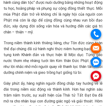
hành cùng dân tộc” được nuôi dưỡng bằng những hoạt động
tu học, hoằng pháp và phụng sự cộng đồng thiết thực. Mỗi
mùa Phật đản trở về không chỉ là ngày hội của người con
Phật mà còn là dịp để cộng đồng cùng nhau vun bồi đạo
đức, xây dựng đời sống văn hóa và hướng đến các giá trị
chân – thiện – mỹ.
.
Trong niềm thành kính thiêng liêng, chư Tôn đức cùng toàn
.
thể đại chúng đã cử hành nghi thức niêm hương bạch Phật,
tụng kinh Khánh đản và thực hiện lễ Mộc dục. Từng gáo
nước thơm nhẹ nhàng tưới lên Kim thân Đức Phật sơ sinh
.
như lời nhắc nhở mỗi người quay về thanh lọc thân tâm, nuôi
dưỡng chính niệm và gieo trồng hạt giống từ bi.
.
Giây phút ấy, hàng nghìn người đồng chắp tay hướng về lễ
đài trong niềm xúc động và thành kính. Hơn hai nghìn sáu
trăm năm trước, sự xuất hiện của Thái tử Tất Đạt Đa đã
mở ra cho nhân loại con đường giác ngộ và giải thoát. Hôm