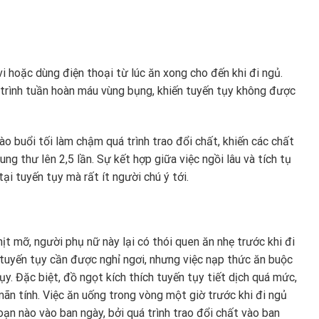
 hoặc dùng điện thoại từ lúc ăn xong cho đến khi đi ngủ.
trình tuần hoàn máu vùng bụng, khiến tuyến tụy không được
vào buổi tối làm chậm quá trình trao đổi chất, khiến các chất
ung thư lên 2,5 lần. Sự kết hợp giữa việc ngồi lâu và tích tụ
ại tuyến tụy mà rất ít người chú ý tới.
ịt mỡ, người phụ nữ này lại có thói quen ăn nhẹ trước khi đi
, tuyến tụy cần được nghỉ ngơi, nhưng việc nạp thức ăn buộc
ụy. Đặc biệt, đồ ngọt kích thích tuyến tụy tiết dịch quá mức,
ãn tính. Việc ăn uống trong vòng một giờ trước khi đi ngủ
oạn nào vào ban ngày, bởi quá trình trao đổi chất vào ban