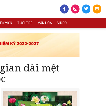
TỰ VIỆN
TUỔI TRẺ
VĂN HÓA
VIDEO
 gian dài mệt
ộc