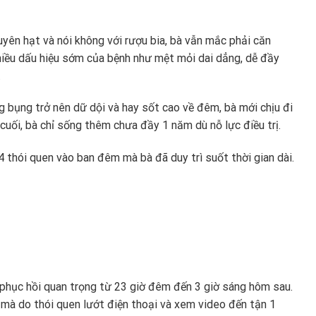
uyên hạt và nói không với rượu bia, bà vẫn mắc phải căn
nhiều dấu hiệu sớm của bệnh như mệt mỏi dai dẳng, dễ đầy
.
g bụng trở nên dữ dội và hay sốt cao về đêm, bà mới chịu đi
cuối, bà chỉ sống thêm chưa đầy 1 năm dù nỗ lực điều trị.
4 thói quen vào ban đêm mà bà đã duy trì suốt thời gian dài.
 phục hồi quan trọng từ 23 giờ đêm đến 3 giờ sáng hôm sau.
mà do thói quen lướt điện thoại và xem video đến tận 1