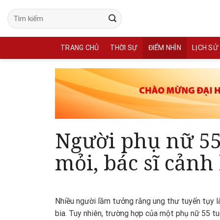
Skip
to
content
TRANG CHỦ
THỜI SỰ
ĐIỂM NHÌN
LỊCH SỬ
Người phụ nữ 55 
mỏi, bác sĩ cảnh
Nhiều người lầm tưởng rằng ung thư tuyến tụy l
bia. Tuy nhiên, trường hợp của một phụ nữ 55 tuổ