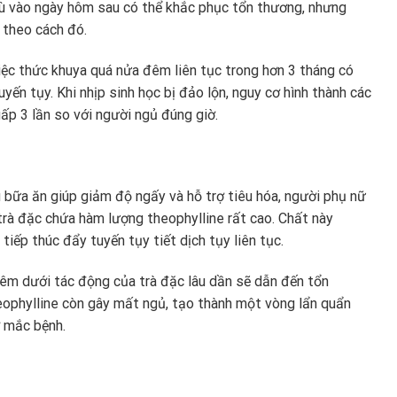
 bù vào ngày hôm sau có thể khắc phục tổn thương, nhưng
 theo cách đó.
việc thức khuya quá nửa đêm liên tục trong hơn 3 tháng có
ến tụy. Khi nhịp sinh học bị đảo lộn, nguy cơ hình thành các
gấp 3 lần so với người ngủ đúng giờ.
u bữa ăn giúp giảm độ ngấy và hỗ trợ tiêu hóa, người phụ nữ
 trà đặc chứa hàm lượng theophylline rất cao. Chất này
tiếp thúc đẩy tuyến tụy tiết dịch tụy liên tục.
đêm dưới tác động của trà đặc lâu dần sẽ dẫn đến tổn
eophylline còn gây mất ngủ, tạo thành một vòng lẩn quẩn
cơ mắc bệnh.