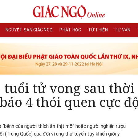
NGUYỆT SAN GIÁC NGỘ
PHẬT HỌC
TỪ THIỆN
TƯ VẤN
tuổi tử vong sau thời
 báo 4 thói quen cực đ
à “bệnh của người thích ăn thịt mỡ” hoặc người nghiện rượu
i (Trung Quốc) qua đời vì ung thư tuyến tụy khiến giới y