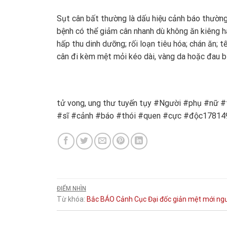
Sụt cân bất thường là dấu hiệu cảnh báo thường
bệnh có thể giảm cân nhanh dù không ăn kiêng h
hấp thu dinh dưỡng; rối loạn tiêu hóa; chán ăn; 
cân đi kèm mệt mỏi kéo dài, vàng da hoặc đau b
tử vong, ung thư tuyến tụy #Người #phụ #nữ 
#sĩ #cảnh #báo #thói #quen #cực #độc1781
ĐIỂM NHÌN
Từ khóa:
Bắc
BÁO
Cảnh
Cục
Đại
đốc
giản
mệt
mới
ng