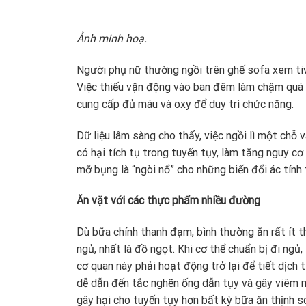
Ảnh minh hoạ.
Người phụ nữ thường ngồi trên ghế sofa xem tivi
Việc thiếu vận động vào ban đêm làm chậm quá 
cung cấp đủ máu và oxy để duy trì chức năng.
Dữ liệu lâm sàng cho thấy, việc ngồi lì một chỗ 
có hại tích tụ trong tuyến tụy, làm tăng nguy cơ 
mỡ bụng là “ngòi nổ” cho những biến đổi ác tính t
Ăn vặt với các thực phẩm nhiều đường
Dù bữa chính thanh đạm, bình thường ăn rất ít th
ngủ, nhất là đồ ngọt. Khi cơ thể chuẩn bị đi ngủ
cơ quan này phải hoạt động trở lại để tiết dịch t
dễ dẫn đến tắc nghẽn ống dẫn tụy và gây viêm m
gây hại cho tuyến tụy hơn bất kỳ bữa ăn thịnh s