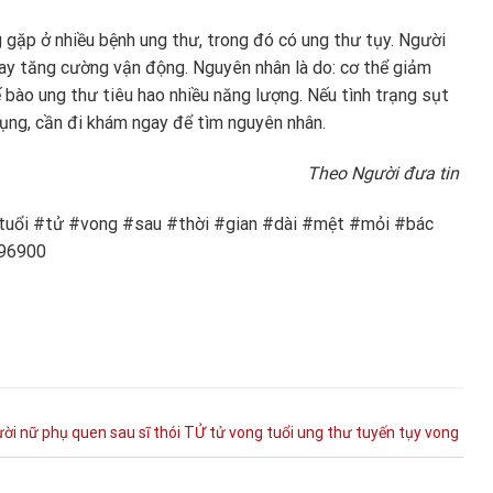
 gặp ở nhiều bệnh ung thư, trong đó có ung thư tụy. Người
ay tăng cường vận động. Nguyên nhân là do: cơ thể giảm
tế bào ung thư tiêu hao nhiều năng lượng. Nếu tình trạng sụt
ụng, cần đi khám ngay để tìm nguyên nhân.
Theo Người đưa tin
#tuổi #tử #vong #sau #thời #gian #dài #mệt #mỏi #bác
496900
ười
nữ
phụ
quen
sau
sĩ
thói
TỬ
tử vong
tuổi
ung thư tuyến tụy
vong