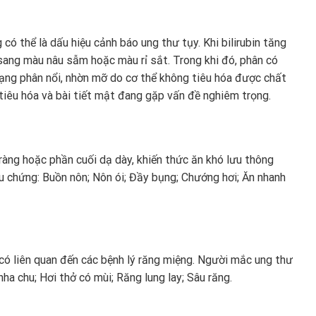
ó thể là dấu hiệu cảnh báo ung thư tụy. Khi bilirubin tăng
sang màu nâu sẫm hoặc màu rỉ sắt. Trong khi đó, phân có
rạng phân nổi, nhờn mỡ do cơ thể không tiêu hóa được chất
tiêu hóa và bài tiết mật đang gặp vấn đề nghiêm trọng.
tràng hoặc phần cuối dạ dày, khiến thức ăn khó lưu thông
ệu chứng: Buồn nôn; Nôn ói; Đầy bụng; Chướng hơi; Ăn nhanh
có liên quan đến các bệnh lý răng miệng. Người mắc ung thư
a chu; Hơi thở có mùi; Răng lung lay; Sâu răng.