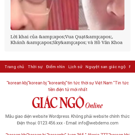
ễm
Lời khai của &amp;apos;Vua Quạt&amp;apos;,
Khánh &amp;apos;Sky&amp;apos; và Hồ Văn Khoa
Trang chủ
Thời sự
Điểm nhìn
Lịch sử
Nguyệt san giác ngộ
Ph
"korean kbj​
"korean bj
"koreanbj​
"tin tức thời sự Việt Nam
"Tin tức
tiền điện tử mới nhất​
Mẫu giao diện website Wordpress. Không phải website chính thức
Điện thoại: 0123.456.xxx - Email: info@webdemo.com