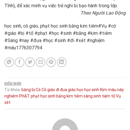
Tĩnh), để xác minh vụ việc trẻ nghi bị bạo hành trong lớp.
Theo Người Lao Động
học sinh, cô giáo, phạt học sinh bằng kim tiêm#Vụ #cô
#giáo #bị #tố #phạt #học #sinh #bằng #kim #tiêm
#Sáng #nay #đưa #học #sinh #đi #xét #nghiệm
#máu1776307794
ĐIỂM NHÌN
Từ khóa:
băng
bị
Có
Cô giáo
đi
đua
giáo
học
học sinh
Kim
màu
này
nghiêm
PHẬT
phạt học sinh bằng kim tiêm
sàng
sinh
tiệm
tố
Vụ
xét