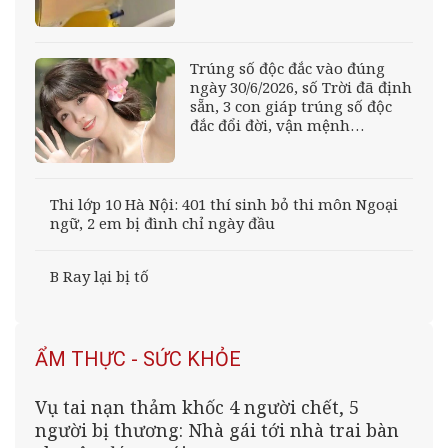
Trúng số độc đắc vào đúng
ngày 30/6/2026, số Trời đã định
sẵn, 3 con giáp trúng số độc
đắc đổi đời, vận mệnh
&amp;apos;xuôi thuận như
nước chảy&amp;apos;, kiếm
tiền dễ dàng
Thi lớp 10 Hà Nội: 401 thí sinh bỏ thi môn Ngoại
ngữ, 2 em bị đình chỉ ngày đầu
B Ray lại bị tố
ẨM THỰC - SỨC KHỎE
Vụ tai nạn thảm khốc 4 người chết, 5
người bị thương: Nhà gái tới nhà trai bàn