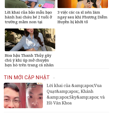
Lời khai của bảo mẫu bạo
3 việc các ca sĩ nên làm
hành hai cháu bé 2 tuổi ở
ngay sau khi Phương Diễm
trường mầm non tại
Huyền bị khởi tố
TPHCM
Hoa hậu Thanh Thủy gây
chú ý khi úp mở chuyện
hẹn hò trên trang cá nhân
TIN MỚI CẬP NHẬT
Lời khai của &amp;apos;Vua
Quạt&amp;apos;, Khánh
&amp;apos;Sky&amp;apos; và
Hồ Văn Khoa