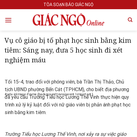
Skip
TÒA SOẠN BÁO GIÁC NGỘ
to
content
Vụ cô giáo bị tố phạt học sinh bằng kim
tiêm: Sáng nay, đưa 5 học sinh đi xét
nghiệm máu
Tối 15-4, trao đổi với phóng viên, bà Trần Thị Thảo, Chủ
tịch UBND phường Bến Cát (TPHCM), cho biết địa phương
#adx-inImage iframe {background:transparent !important;}
đã yêu cầu Trường Tiểu học Lương Thế Vinh thực hiện quy
trình xử lý kỷ luật đối với nữ giáo viên bị phản ánh phạt học
sinh bằng kim tiêm.
Trường Tiểu học Lương Thế Vinh, nơi xảy ra sự việc giáo