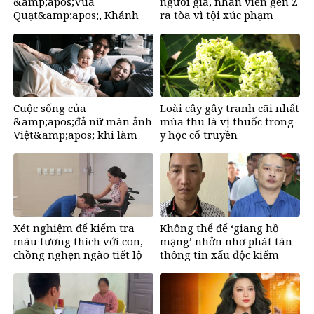
&amp;apos;Vua
người già, nhân viên gen Z
Quạt&amp;apos;, Khánh
ra tòa vì tội xúc phạm
&amp;apos;Sky&amp;apos;
và Hồ Văn Khoa
Cuộc sống của
Loài cây gây tranh cãi nhất
&amp;apos;đả nữ màn ảnh
mùa thu là vị thuốc trong
Việt&amp;apos; khi làm
y học cổ truyền
mẹ ở tuổi U50
Xét nghiệm để kiểm tra
Không thể để ‘giang hồ
máu tương thích với con,
mạng’ nhởn nhơ phát tán
chồng nghẹn ngào tiết lộ
thông tin xấu độc kiếm
bí mật
tiền