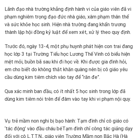
Lãnh đạo nhà trường khẳng định hành vi của giáo viên đã vi
phạm nghiêm trọng đạo đức nhà giáo, xâm phạm thân thể
và sức khỏe học sinh. Hiện nhà trường đang khẩn trương
thành lập hội đồng kỷ luật để xem xét, xử lý theo quy định.
Trước đó, ngày 13-4, một phụ huynh phát hiện con trai đang
học lớp 3 tại Trường Tiểu học Lương Thế Vinh có biểu hiện
mệt mỏi, buồn bã sau khi đi học về. Khi được gia đình hỏi,
em cho biết do không thắt khăn quàng nên bị cô giáo yêu
cầu dùng kim tiêm chích vào tay để “răn đe”.
Qua xác minh ban đầu, có ít nhất 5 học sinh trong lớp đã
dùng kim tiêm nói trên để đâm vào tay khi vi phạm nội quy.
Vụ trẻ mầm non nghi bị bạo hành: Tạm đình chỉ cô giáo có
‘tác động’ vào đầu cháu bé
Tạm đình chỉ công tác giảng dạy
đối với cô L.T.T.N., giáo viên Trường Mầm non Bắc Hà (Hà